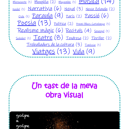
Música
(14)
Mongòlia
(2)
Microconte
(1)
Moçambic
(1)
Narrativa
(6)
Nepal
(3)
Nova Zelanda
(2)
Nadal
(1)
Paraula
(9)
Passió
(6)
París
(2)
Oslo
(1)
Poesia
(13)
Política
(2)
Premi Blocs Catalunya
(1)
Realisme màgic
(6)
Recitals
(4)
Senegal
(1)
Teatre
(8)
Tendresa
(2)
Thriller
(2)
Soledat
(1)
Treballadors de la cultura
(3)
Tuníssia
(1)
Viatges
(13)
Vida
(9)
Un tast de la meva
obra visual