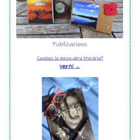
Coneixes la meva obra literària?
ves-hi →