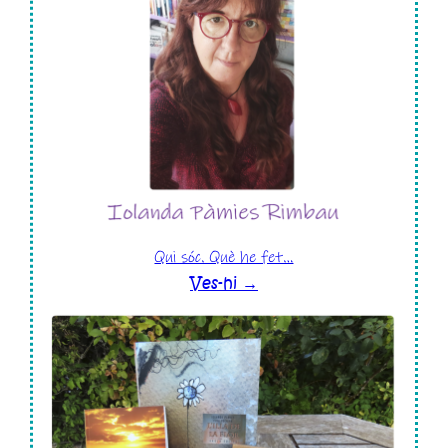
Qui sóc. Què he fet…
Ves-hi →