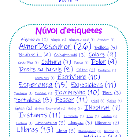
Núvol d’etiquetes
Afganistan
(2)
Alegria
(1)
Alemanya nazi
(1)
Amistat
(1)
AmorDesamor
(26)
Bellesa
(3)
Colors
(9)
Bruixes i…
(4)
Colonització
(3)
Dolor
(9)
Cultura
(7)
Costa Rica
(1)
Dansa
(1)
Drets culturals
(8)
Editar
(2)
Erotisme
(1)
EscriViure
(10)
Escriptors
(1)
Esperança
(15)
Exposicions
(11)
Feminisme
(10)
Flors
(3)
Fantasia
(1)
Felicitat
(1)
Foscor
(11)
Fortalesa
(8)
Fràgil
(1)
Gal·les
(1)
Il·lustrat
(7)
Gaza
(2)
Guinea Equatorial
(1)
Gulag
(1)
Instants
(11)
Interactiu
(1)
Iran
(1)
Jardins
(1)
Literatura
(3)
Llengua
(3)
Llibreries
(2)
Lectura
(1)
Llibres
(15)
Lluna
(3)
Madagascar
(1)
Marroc
(1)