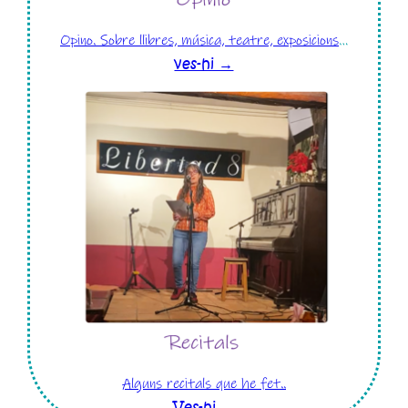
Opino. Sobre llibres, música, teatre, exposicions
…
ves-hi →
Alguns recitals que he fet..
Ves-hi →