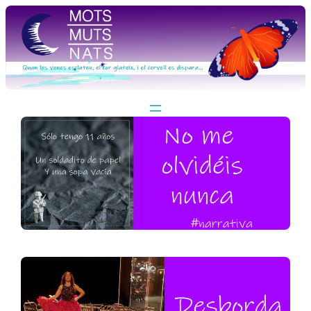
Vés
al
contingut