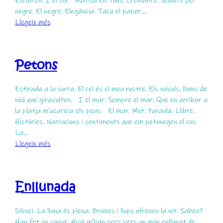
Esclaten. I el sol. Matisa els tons. Cremants. Seduïts pel
negre. El negre. Elegància. Taca el paper.…
:
Llegeix més
Bellesa
Petons
Estirada a la sorra. El cel és el meu rostre. Els núvols, llums de
neó que giravolten. I el mar. Sempre el mar. Que en arribar a
la platja m’acaricia els peus. El mar. Mot. Paraula. Llibre.
Històries. Narracions i sentiments que em petonegen el cos.
La…
:
Llegeix més
Petons
Enllunada
Silenci. La lluna és plena. Bruixes i llops ofrenen la nit. Sabeu?
Han fet un conjur. Avui m’han pres vers un món enllunat de