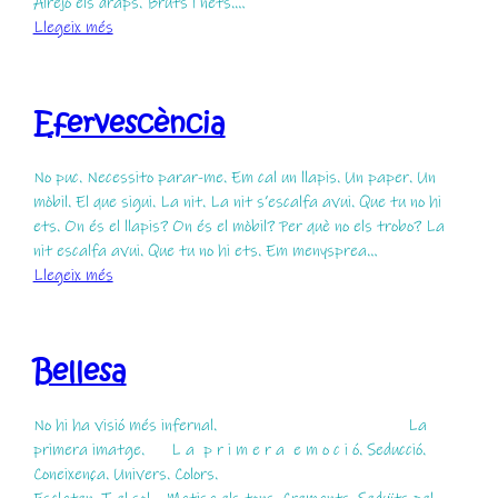
Airejo els draps. Bruts i nets.…
:
Llegeix més
Escac
Efervescència
No puc. Necessito parar-me. Em cal un llapis. Un paper. Un
mòbil. El que sigui. La nit. La nit s’escalfa avui. Que tu no hi
ets. On és el llapis? On és el mòbil? Per què no els trobo? La
nit escalfa avui. Que tu no hi ets. Em menysprea…
:
Llegeix més
Efervescència
Bellesa
No hi ha visió més infernal. La
primera imatge. L a p r i m e r a e m o c i ó. Seducció.
Coneixença. Univers. Colors.