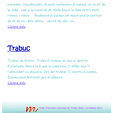
paraules encadenades al vent conformen el poema en la nit de
la vida com a la caverna de Plató busco la llum entre mots
ritmes i rimes finalment el poema em mostrarà la veritat
de mi de tu i dels altres obriré els ulls i en…
:
Llegeix més
Paraules
encadenades
Trabuc
Trabuc de lletres Trabo el trabuc en una a. oberta.
Esclatada. Busco la b que la compensi. O millor una l?
l’abecedari es dispara. Des del trabuc. I enceto el poema.
Inconscient lletrístic que m’allibera.
:
Llegeix més
Trabuc