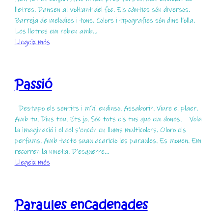
lletres. Dansen al voltant del foc. Els càntics són diversos.
Barreja de melodies i tons. Colors i tipografies són dins l’olla.
Les lletres em reben amb…
:
Llegeix més
Enllunada
Passió
Destapo els sentits i m’hi endinso. Assaborir. Viure el plaer.
Amb tu. Dins teu. Ets jo. Sóc tots els tus que em dones. Vola
la imaginació i el cel s’encén en llums multicolors. Oloro els
perfums. Amb tacte suau acaricio les paraules. Es mouen. Em
recorren la nineta. D’esquerre…
:
Llegeix més
Passió
Paraules encadenades