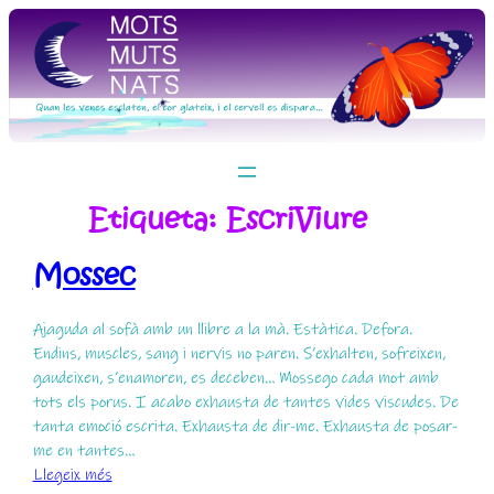
Vés
al
contingut
Etiqueta:
EscriViure
Mossec
Ajaguda al sofà amb un llibre a la mà. Estàtica. Defora.
Endins, muscles, sang i nervis no paren. S’exhalten, sofreixen,
gaudeixen, s’enamoren, es deceben… Mossego cada mot amb
tots els porus. I acabo exhausta de tantes vides viscudes. De
tanta emoció escrita. Exhausta de dir-me. Exhausta de posar-
me en tantes…
:
Llegeix més