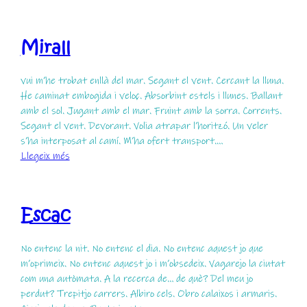
Mossec
Mirall
vui m’he trobat enllà del mar. Segant el vent. Cercant la lluna.
He caminat embogida i veloç. Absorbint estels i llunes. Ballant
amb el sol. Jugant amb el mar. Fruint amb la sorra. Corrents.
Segant el vent. Devorant. Volia atrapar l’horitzó. Un veler
s’ha interposat al camí. M’ha ofert transport.…
:
Llegeix més
Mirall
Escac
No entenc la nit. No entenc el dia. No entenc aquest jo que
m’oprimeix. No entenc aquest jo i m’obsedeix. Vagarejo la ciutat
com una autòmata. A la recerca de… de què? Del meu jo
perdut? Trepitjo carrers. Albiro cels. Obro calaixos i armaris.