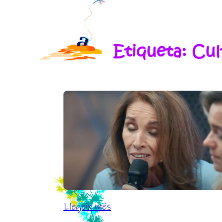
Etiqueta:
Cul
:
Llegeix més
Programas