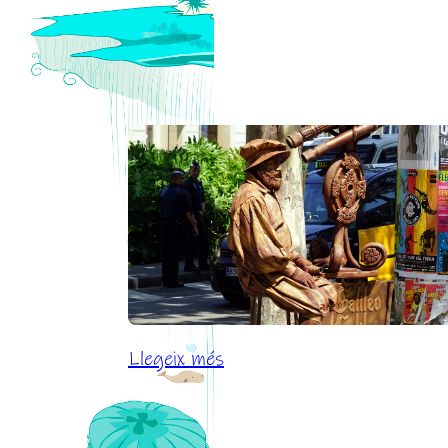
increíbles
:
Llegeix més
79%
cultura