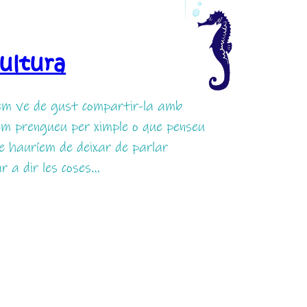
cultura
 em ve de gust compartir-la amb
e em prengueu per ximple o que penseu
ue hauríem de deixar de parlar
ar a dir les coses…