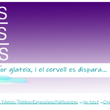
 Pàmies Rimbau
Exposicions
Publicacions
Un tast
Opi