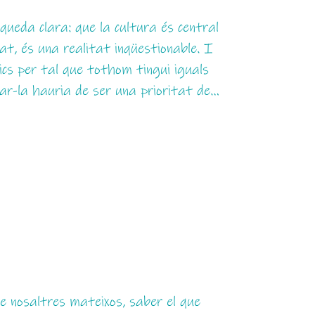
ueda clara: que la cultura és central
etat, és una realitat inqüestionable. I
ics per tal que tothom tingui iguals
car-la hauria de ser una prioritat de…
e nosaltres mateixos, saber el que