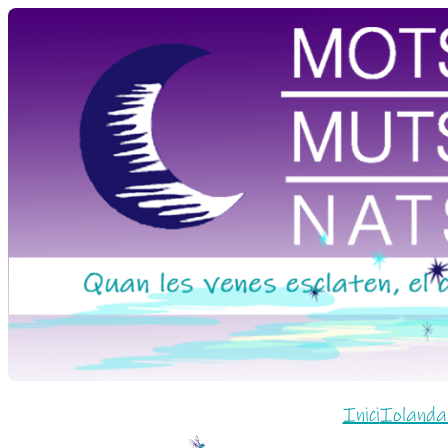
Vés
al
contingut
Inici
Iolanda