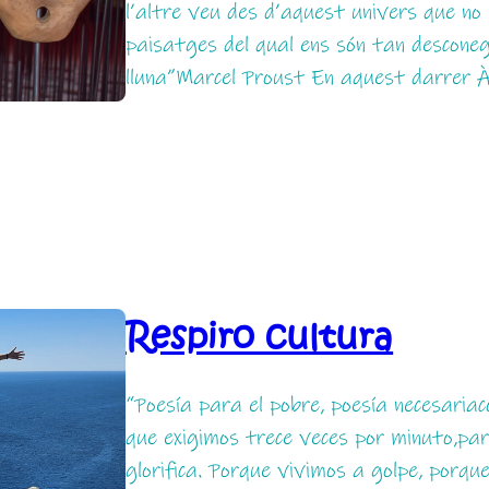
l’altre veu des d’aquest univers que no é
paisatges del qual ens són tan desconeg
lluna”Marcel Proust En aquest darrer 
Respiro cultura
“Poesía para el pobre, poesía necesariac
que exigimos trece veces por minuto,pa
glorifica. Porque vivimos a golpe, porqu