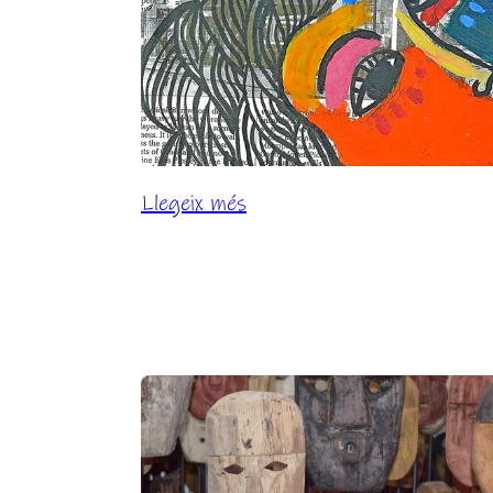
:
Llegeix més
Actua!