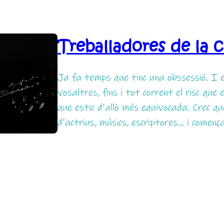
Treballadores de la 
Ja fa temps que tinc una obssessió. I
vosaltres, fins i tot corrent el risc qu
que estic d’allò més equivocada. Crec q
d’actrius, músics, escriptores… i començ