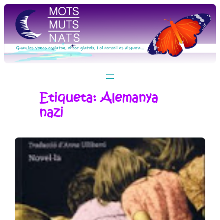
Vés
al
contingut
Etiqueta:
Alemanya
nazi