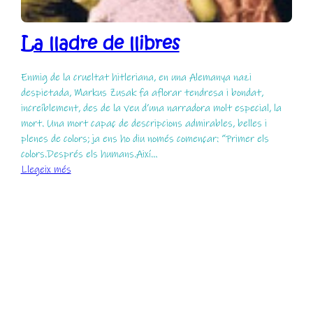
La lladre de llibres
Enmig de la crueltat hitleriana, en una Alemanya nazi
despietada, Markus Zusak fa aflorar tendresa i bondat,
increíblement, des de la veu d’una narradora molt especial, la
mort. Una mort capaç de descripcions admirables, belles i
plenes de colors; ja ens ho diu només començar: “Primer els
colors.Després els humans.Així…
:
Llegeix més
La
lladre
de
llibres