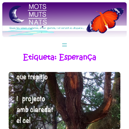
Vés
al
contingut
Etiqueta:
Esperança