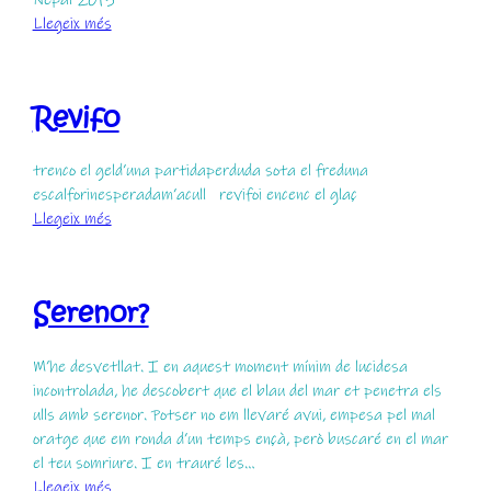
:
Llegeix més
La
vida
bé
Revifo
val
un
somriure
trenco el geld’una partidaperduda sota el freduna
escalforinesperadam’acull revifoi encenc el glaç
:
Llegeix més
Revifo
Serenor?
M’he desvetllat. I en aquest moment mínim de lucidesa
incontrolada, he descobert que el blau del mar et penetra els
ulls amb serenor. Potser no em llevaré avui, empesa pel mal
oratge que em ronda d’un temps ençà, però buscaré en el mar
el teu somriure. I en trauré les…
:
Llegeix més