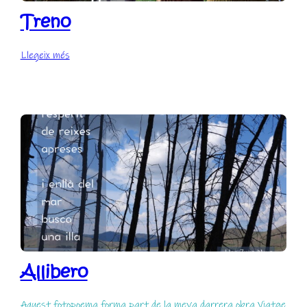
Treno
:
Llegeix més
Treno
Allibero
Aquest fotopoema forma part de la meva darrera obra Viatge