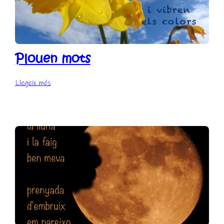
Plouen mots
:
Llegeix més
Plouen
mots