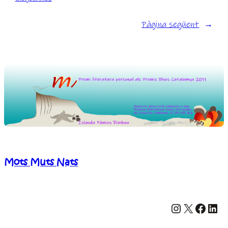
Serenor?
Pàgina següent
→
Mots Muts Nats
Instagram
X
Facebook
LinkedIn