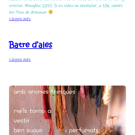
interior. Mongòlia 2015. Si en voleu un exemplar, a 10€, només
me l’heu de demanar
:
Llegeix més
Allibero
Batre d’ales
:
Llegeix més
Batre
d’ales