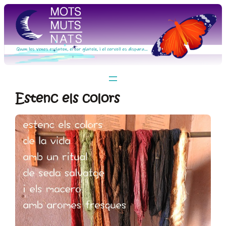
Vés
al
contingut
Estenc els colors