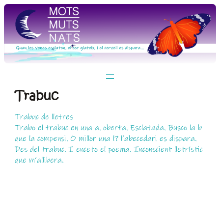
Vés
al
contingut
Trabuc
Trabuc de lletres
Trabo el trabuc en una a. oberta. Esclatada. Busco la b
que la compensi. O millor una l? l’abecedari es dispara.
Des del trabuc. I enceto el poema. Inconscient lletrístic
que m’allibera.