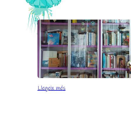
:
Llegeix més
Tsundoku