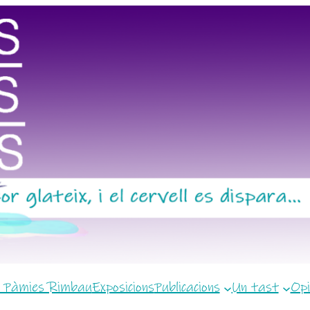
 Pàmies Rimbau
Exposicions
Publicacions
Un tast
Opi