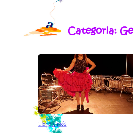
Categoria:
Ge
:
Llegeix més
Desborda