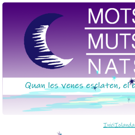
Vés
al
contingut
Inici
Iolanda