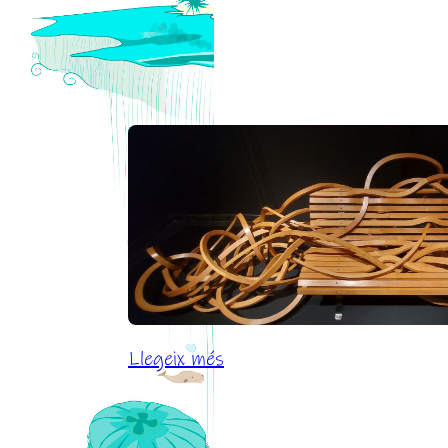
:
Llegeix més
Me
enamoré