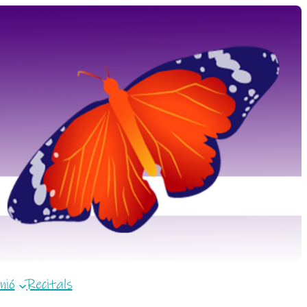
nió
Recitals