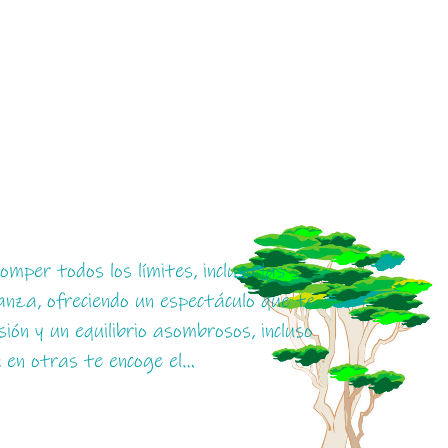
mper todos los límites, incluso las
anza, ofreciendo un espectáculo que te
ión y un equilibrio asombrosos, incluso
; en otras te encoge el…