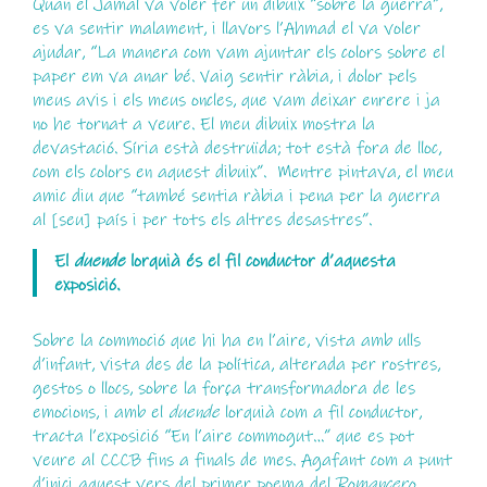
Quan el Jamal va voler fer un dibuix “sobre la guerra”,
es va sentir malament, i llavors l’Ahmad el va voler
ajudar, “La manera com vam ajuntar els colors sobre el
paper em va anar bé. Vaig sentir ràbia, i dolor pels
meus avis i els meus oncles, que vam deixar enrere i ja
no he tornat a veure. El meu dibuix mostra la
devastació. Síria està destruïda; tot està fora de lloc,
com els colors en aquest dibuix”. Mentre pintava, el meu
amic diu que “també sentia ràbia i pena per la guerra
al [seu] país i per tots els altres desastres”.
El
duende
lorquià és el fil conductor d’aquesta
exposició.
Sobre la commoció que hi ha en l’aire, vista amb ulls
d’infant, vista des de la política, alterada per rostres,
gestos o llocs, sobre la força transformadora de les
emocions, i amb el
duende
lorquià com a fil conductor,
tracta l’exposició “En l’aire commogut…” que es pot
veure al CCCB fins a finals de mes. Agafant com a punt
d’inici aquest vers del primer poema del
Romancero