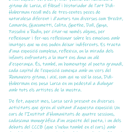
gitano
de Lorca, el filòsof i historiador de l’art Didi-
Huberman recull més de tres-centes peces de
naturalesa diferent i d’autors tan diversos com Brecht,
Camarón, Giacometti, Colita, Goethe, Dalí, Goya,
Passolini o Rodin, per citar-ne només alguns, per
reflexionar i fer-nos reflexionar sobre les emocions amb
imatges que no ens poden deixar indiferents. Es tracta
d’una exposició complexa, reflexiva, on la mirada dels
infants enfrontats a la mort ens dona un alè
d’esperança. És, també, un homenatge al poeta granadí,
cada capítol de l’exposició comença amb un vers del
Romancero gitano,
i així, com qui no vol la cosa, Didi-
Huberman ens posa Lorca en un pedestal a dialogar
amb tots els artistes de la mostra.
De fet, aquest mes, Lorca serà present en diverses
activitats que giren al voltant d’aquesta exposició: Un
curs de l’Institut d’Humanitats de quatre sessions,
cadascuna monogràfica d’un aspecte del poeta, i un dels
debats del CCCB (que s’inclou també en el curs) amb