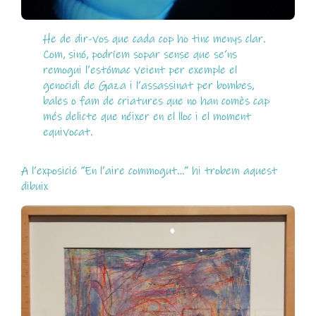
He de dir-vos que cada cop ho tinc menys clar.
Com, sinó, podríem sopar sense que se’ns
remogui l’estómac veient per exemple el
genocidi de Gaza i l’assassinat per bombes,
bales o fam de criatures que no han comès cap
més delicte que néixer en el lloc i el moment
equivocat.
A l’exposició “En l’aire commogut…” hi trobem aquest
dibuix