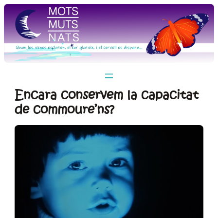
Vés
al
contingut
Encara conservem la capacitat
de commoure’ns?