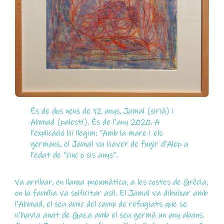
És de dos nens de 12 anys, Jamal (sirià) i
Ahmad (palestí). És de l’any 2020. A
l’explicació hi llegim: “Amb la mare i els
germans, el Jamal va haver de fugir d’Alep a
l’edat de “cinc o sis anys”.
Va arribar, en llanxa pneumàtica, a les costes de Grècia,
on la família va sol·licitar asil. El Jamal va dibuixar amb
l’Ahmad, el seu amic del camp de refugiats que se
n’havia anat de Gaza amb el seu germà un any abans.