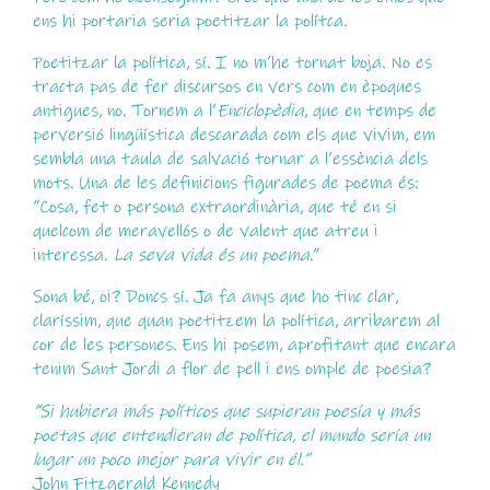
ens hi portaria seria poetitzar la polítca.
Poetitzar la política, sí. I no m’he tornat boja. No es
tracta pas de fer discursos en vers com en èpoques
antigues, no. Tornem a l’
Enciclopèdia
, que en temps de
perversió lingüística descarada com els que vivim, em
sembla una taula de salvació tornar a l’essència dels
mots. Una de les definicions figurades de poema és:
“Cosa, fet o persona extraordinària, que té en si
quelcom de meravellós o de valent que atreu i
interessa.
La seva vida és un poema
.”
Sona bé, oi? Doncs sí. Ja fa anys que ho tinc clar,
claríssim, que quan poetitzem la política, arribarem al
cor de les persones. Ens hi posem, aprofitant que encara
tenim Sant Jordi a flor de pell i ens omple de poesia?
“
Si hubiera más polí
ticos que supieran poesí
a y má
s
poetas que entendieran de polí
tica, el mundo serí
a un
lugar un poco mejor para vivir en él.”
John Fitzgerald Kennedy