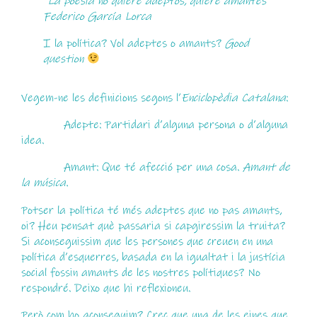
“La poesía no quiere adeptos, quiere amantes”
Federico García Lorca
I la política? Vol adeptes o amants?
Good
question
Vegem-ne les definicions segons l’
Enciclopèdia Catalana
:
Adepte: Partidari d’alguna persona o d’alguna
idea.
Amant: Que té afecció per una cosa.
Amant de
la música.
Potser la política té més adeptes que no pas amants,
oi? Heu pensat què passaria si capgiressim la truita?
Si aconseguissim que les persones que creuen en una
política d’esquerres, basada en la igualtat i la justícia
social fossin amants de les nostres polítiques? No
respondré. Deixo que hi reflexioneu.
Però com ho aconseguim? Crec que una de les eines que