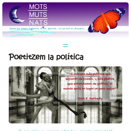
Vés
al
contingut
Poetitzem la política