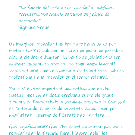
“La función del arte en la sociedad es edificar,
reconstruirnos cuando estamos en peligro de
derrumbe”
Sigmund Freud
Us imagineu treballar i no tenir dret a la baixa per
maternitat? O publicar un llibre i no poder-ne percebre
alhora els drets d’autor i la pensió de jubilació? O ser
cantant, quedar-te afònica i no tenir baixa laboral?
Doncs tot això i més els passa a molts artistes i altres
professionals que treballen en el sector cultural.
Per això és tan important una notícia que ens ha
passat més aviat desapercebuda entre els grans
titulars de l’actualitat: la setmana passada la Comissió
de Cultura del Congrés de Diputats va aprovar per
unanimitat l’informe de l’Estatut de l’Artista.
Què significa això? Que s’ha donat un primer pas per a
regularitzar la situació fiscal i laboral dels i les