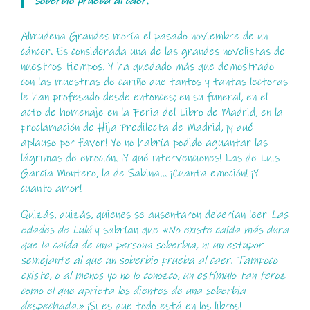
soberbio prueba al caer.”
Almudena Grandes moría el pasado noviembre de un
cáncer. Es considerada una de las grandes novelistas de
nuestros tiempos. Y ha quedado más que demostrado
con las muestras de cariño que tantos y tantas lectoras
le han profesado desde entonces; en su funeral, en el
acto de homenaje en la Feria del Libro de Madrid, en la
proclamación de Hija Predilecta de Madrid, ¡y qué
aplauso por favor! Yo no habría podido aguantar las
lágrimas de emoción. ¡Y qué intervenciones! Las de Luis
García Montero, la de Sabina… ¡Cuanta emoción! ¡Y
cuanto amor!
Quizás, quizás, quienes se ausentaron deberían leer
Las
edades de Lulú
y sabrían que
«No existe caída más dura
que la caída de una persona soberbia, ni un estupor
semejante al que un soberbio prueba al caer. Tampoco
existe, o al menos yo no lo conozco, un estímulo tan feroz
como el que aprieta los dientes de una soberbia
despechada.»
¡Si es que todo está en los libros!