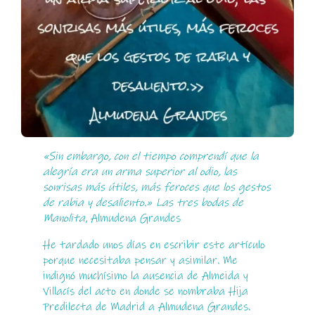
«Sin embargo, con el tiempo comprendí que la
alegría era un arma superior al odio, las
sonrisas más útiles, más feroces que los gestos
de rabia y desaliento.» Las tres bodas de
Manolita
, Almudena Grandes
He tardado unos días en escribir este artículo
porque necesitaba pensar y asimilar. Me
indignó muchísimo la ausencia de Almeida y
Villacís del acto en donde se nombraba Hija
Predilecta de Madrid a Almudena Grandes.