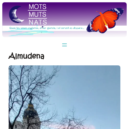
Vés
al
contingut
Almudena