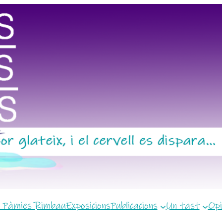
 Pàmies Rimbau
Exposicions
Publicacions
Un tast
Opi