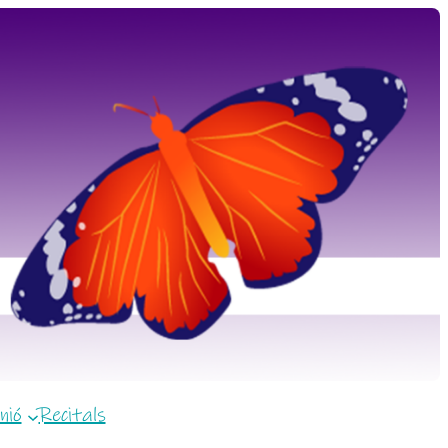
nió
Recitals