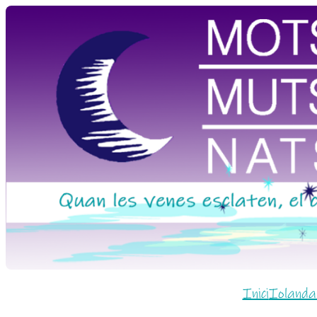
Vés
al
contingut
Inici
Iolanda