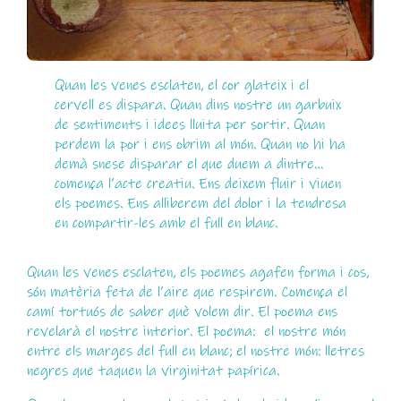
Quan les venes esclaten, el cor glateix i el
cervell es dispara. Quan dins nostre un garbuix
de sentiments i idees lluita per sortir. Quan
perdem la por i ens obrim al món. Quan no hi ha
demà snese disparar el que duem a dintre…
comença l’acte creatiu. Ens deixem fluir i viuen
els poemes. Ens alliberem del dolor i la tendresa
en compartir-les amb el full en blanc.
Quan les venes esclaten, els poemes agafen forma i cos,
són matèria feta de l’aire que respirem. Comença el
camí tortuós de saber què volem dir. El poema ens
revelarà el nostre interior. El poema: el nostre món
entre els marges del full en blanc; el nostre món: lletres
negres que taquen la virginitat papírica.