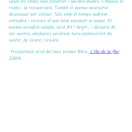
Quan les venes han esclatat i són ben buides, s’imposa el
repòs i la recuperació. També el poema necessita
descansar per créixer. Sols amb el temps podrem
entendre i reviure el que hem plasmat al paper. El
poema prendrà volada, serà dit i llegit… i deixarà de
ser nostre; aleshores perdrem tota exclusivitat de
sentir, de veure i creure.
Presentació al cd del meu primer llibre,
L’illa
de
la flor
,
2004.