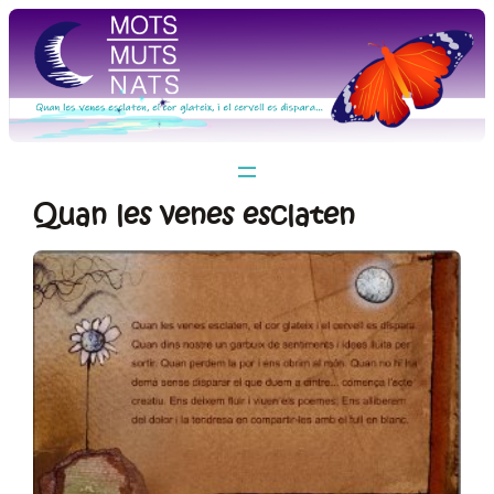
Vés
al
contingut
Quan les venes esclaten