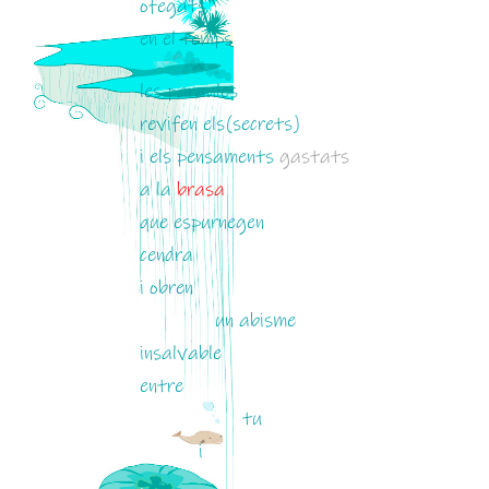
ofegats
en el temps
les paraules
revifen els(secrets)
i els pensaments
gastats
a la
brasa
que espurnegen
cendra
i obren
.
un abisme
insalvable
entre
.
tu
.
i
.
jo