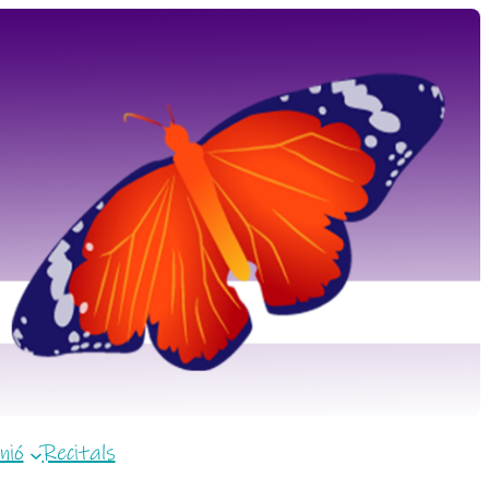
nió
Recitals