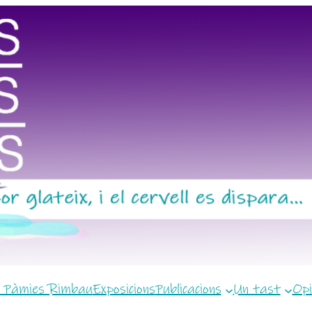
 Pàmies Rimbau
Exposicions
Publicacions
Un tast
Opi