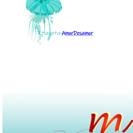
Etiqueta:
AmorDesamor