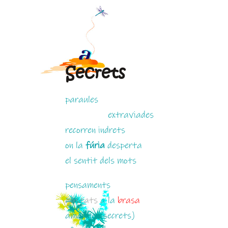
Secrets
paraules
.
extraviades
recorren indrets
on la
fúria
desperta
el sentit dels mots
pensaments
gastats
a la
brasa
amaguen(secrets)