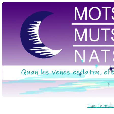
Vés
al
contingut
Inici
Iolanda