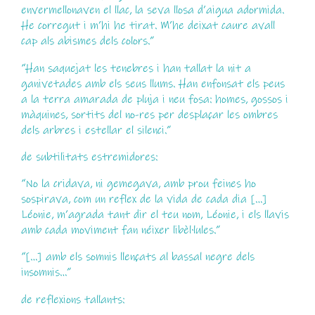
envermellonaven el llac, la seva llosa d’aigua adormida.
He corregut i m’hi he tirat. M’he deixat caure avall
cap als abismes dels colors.”
“Han saquejat les tenebres i han tallat la nit a
ganivetades amb els seus llums. Han enfonsat els peus
a la terra amarada de pluja i neu fosa: homes, gossos i
màquines, sortits del no-res per desplaçar les ombres
dels arbres i estellar el silenci.”
de subtilitats estremidores:
“No la cridava, ni gemegava, amb prou feines ho
sospirava, com un reflex de la vida de cada dia […]
Léonie, m’agrada tant dir el teu nom, Léonie, i els llavis
amb cada moviment fan néixer libèl·lules.”
“[…] amb els somnis llençats al bassal negre dels
insomnis…”
de reflexions tallants: