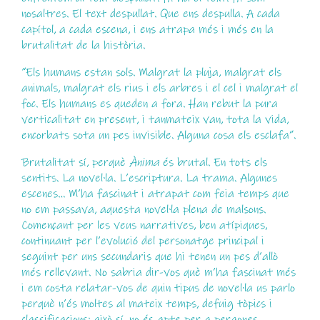
nosaltres. El text despullat. Que ens despulla. A cada
capítol, a cada escena, i ens atrapa més i més en la
brutalitat de la història.
“Els humans estan sols. Malgrat la pluja, malgrat els
animals, malgrat els rius i els arbres i el cel i malgrat el
foc. Els humans es queden a fora. Han rebut la pura
verticalitat en present, i tanmateix van, tota la vida,
encorbats sota un pes invisible. Alguna cosa els esclafa”.
Brutalitat sí, perquè
Ànima
és brutal. En tots els
sentits. La novel·la. L’escriptura. La trama. Algunes
escenes… M’ha fascinat i atrapat com feia temps que
no em passava, aquesta novel·la plena de malsons.
Començant per les veus narratives, ben atípiques,
continuant per l’evolució del personatge principal i
seguint per uns secundaris que hi tenen un pes d’allò
més rellevant. No sabria dir-vos què m’ha fascinat més
i em costa relatar-vos de quin tipus de novel·la us parlo
perquè n’és moltes al mateix temps, defuig tòpics i
classificacions; això sí, no és apte per a peraones