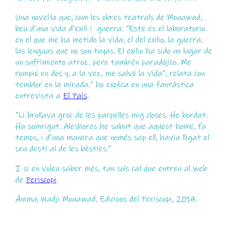
Una novel·la que, com les obres teatrals de Mouawad,
beu d’una vida d’exili i guerra: “Este es el laboratorio
en el que me ha metido la vida, el del exilio, la guerra,
las lenguas que no son tuyas. El exilio ha sido un lugar de
un sufrimiento atroz, pero también paradójico. Me
rompió en dos y, a la vez, me salvó la vida”, relata con
temblor en la mirada.” ho explica en una fantàstica
entrevista a
El País
.
“Li brollava groc de les parpelles mig closes. He bordat.
Ha somrigut. Aleshores he sabut que aquest home, fa
temps, i d’una manera que només sap ell, havia lligat el
seu destí al de les bèsties.”
I si en voleu saber més, tan sols cal que entreu al web
de
Periscopi
.
Ànima
, Wadji Mouawad, Edicions del Periscopi, 2014.