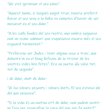
“He vist germinar el seu pànic”.
“Aquest home, si hagués pogut triar, hauria preferit
lliurar el seu seny a la follia en comptes d’haver de ser
mesurat en el seu dolor.”
“A les valls fondes del seu rostre, una ombra sagnava
com un sisme submarí que esqueixava encara més el seu
esguard turmentat.”
“Prefereixo ser Judes i tenir alguna cosa a trair, que
debatre’m en el fang llefiscós de la tristor de les
vostres vides ben fetes”. Era un poeta. Ho volia tot,
tot de seguida”.
i de dolor, molt de dolor:
“Hi ha silencis pesants i silencis buits. El seu estava ple
del que pensava”.
“Si la vida és un continu crit de dolor, com podem sentir-
ne l’eco per ecografiar la cara del que ens fa patir?”