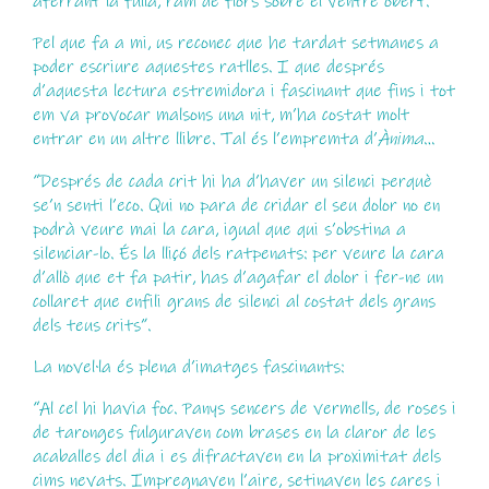
aferrant la fulla, ram de flors sobre el ventre obert.”
Pel que fa a mi, us reconec que he tardat setmanes a
poder escriure aquestes ratlles. I que després
d’aquesta lectura estremidora i fascinant que fins i tot
em va provocar malsons una nit, m’ha costat molt
entrar en un altre llibre. Tal és l’empremta d’
Ànima
…
“Després de cada crit hi ha d’haver un silenci perquè
se’n senti l’eco. Qui no para de cridar el seu dolor no en
podrà veure mai la cara, igual que qui s’obstina a
silenciar-lo. És la lliçó dels ratpenats: per veure la cara
d’allò que et fa patir, has d’agafar el dolor i fer-ne un
collaret que enfili grans de silenci al costat dels grans
dels teus crits”.
La novel·la és plena d’imatges fascinants:
“Al cel hi havia foc. Panys sencers de vermells, de roses i
de taronges fulguraven com brases en la claror de les
acaballes del dia i es difractaven en la proximitat dels
cims nevats. Impregnaven l’aire, setinaven les cares i