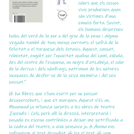
colors que els cossos
vius produeixen quan
són víctimes d’una
emoció forta. Sovint,
els humans desprenen
halos del verd de la por o del groc de la pena i alguna
vegada també de tons menys corrents: el safrà de la
felicitat o el turquesa dels èxtasis. Aquest, cansat,
rebentat, engolit per l’opacitat opalina del camí, exhala,
des del centre de l’esquena, un negre d’atzabeja, el color
de la deriva i dels nàufrags, patrimoni de les natures
incapaces de desfer-se de la seva memòria i del seu
passat.”
Hi ha llibres que s’han escrit per no passar
desapercebuts, i que et marquen. Aquest n’és un.
Mouawad ja m’havia sorprès a les obres de teatre
Incendis
i
Cels
, però allí la direcció, interpretació i
posada en escena contribuïen a deixar-me petrificada a
la cadira del teatre, o això pensava jo. A
Ànima
ens
enfrontem al text despullat. Hi ha el text. Hi som