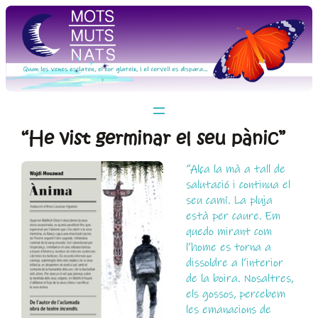
Vés
al
contingut
“He vist germinar el seu pànic”
“Alça la mà a tall de
salutació i continua el
seu camí. La pluja
està per caure. Em
quedo mirant com
l’home es torna a
dissoldre a l’interior
de la boira. Nosaltres,
els gossos, percebem
les emanacions de