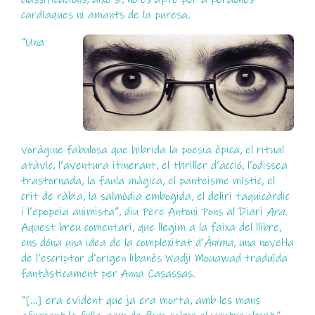
cardíaques ni amants de la puresa.
“Una
voràgine fabulosa que hibrida la poesia èpica, el ritual
atàvic, l’aventura itinerant, el thriller d’acció, l’odissea
trastornada, la faula màgica, el panteisme místic, el
crit de ràbia, la salmòdia embogida, el deliri taquicàrdic
i l’epopeia animista”, diu Pere Antoni Pons al Diari
Ara
.
Aquest breu comentari, que llegim a la faixa del llibre,
ens dóna una idea de la complexitat d’
Ànima
, una novel·la
de l’escriptor d’origen libanès Wadji Mouawad traduïda
fantàsticament per Anna Casassas.
“[…] era evident que ja era morta, amb les mans