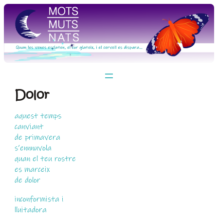
Vés
al
contingut
Dolor
aquest temps
canviant
de primavera
s’ennnuvola
quan el teu rostre
es marceix
de dolor
inconformista i
lluitadora