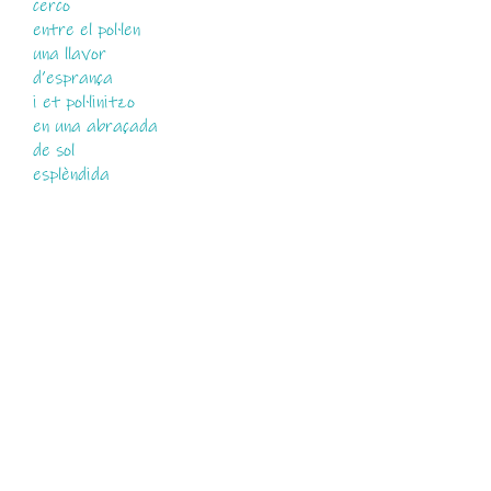
cerco
entre el pol·len
una llavor
d’esprança
i et pol·linitzo
en una abraçada
de sol
esplèndida