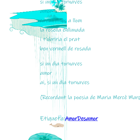
si un dia tornaves
amor
cavalcaries a llom
la rosella enllunada
i t’obriria el prat
ben vermell de rosada
si un dia tornaves
amor
ai, si un dia tornaves
(Recordant la poesia de Maria Mercè Marça
Etiqueta:
AmorDesamor