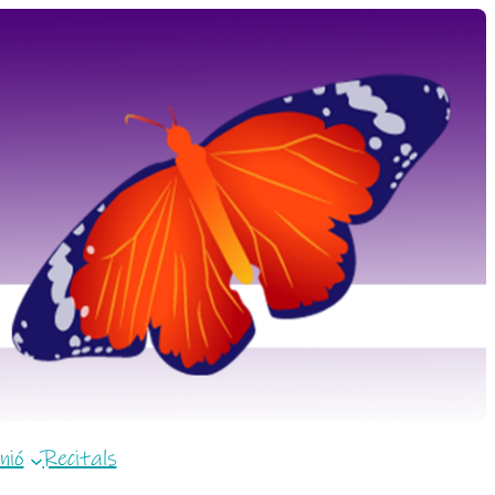
nió
Recitals