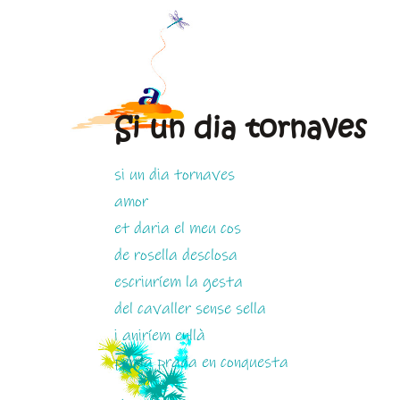
Si un dia tornaves
si un dia tornaves
amor
et daria el meu cos
de rosella desclosa
escriuríem la gesta
del cavaller sense sella
i aniríem enllà
per la prada en conquesta