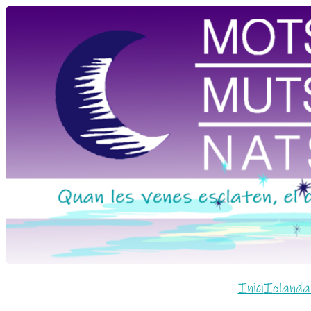
Vés
al
contingut
Inici
Iolanda