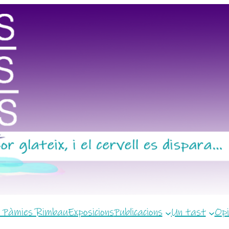
 Pàmies Rimbau
Exposicions
Publicacions
Un tast
Opi