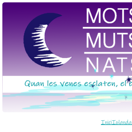
Vés
al
contingut
Inici
Iolanda