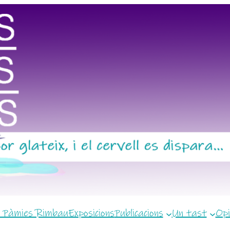
 Pàmies Rimbau
Exposicions
Publicacions
Un tast
Opi