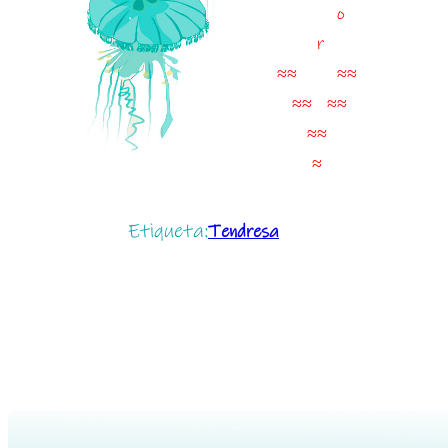
.
o
.
r
.
≈≈ ≈≈
.
≈≈ ≈≈
.
≈≈
.
≈
Etiqueta:
Tendresa