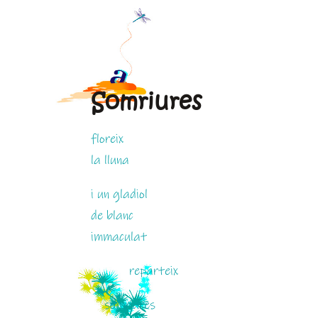
Somriures
floreix
la lluna
i un gladiol
de blanc
immaculat
.
reparteix
.
somriures