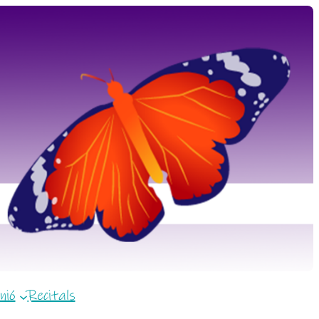
nió
Recitals