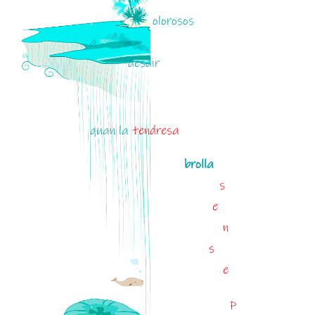
.
olorosos
a
.
desdir
quan la
tendresa
.
brolla
.
s
.
e
.
n
.
s
.
e
.
p