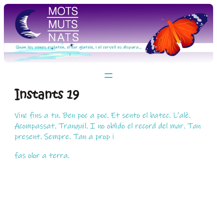
Vés
al
contingut
Instants 19
Vinc fins a tu. Ben poc a poc. Et sento el batec. L’alè.
Acompassat. Tranquil. I no oblido el record del mar. Tan
present. Sempre. Tan a prop i
fas olor a terra.