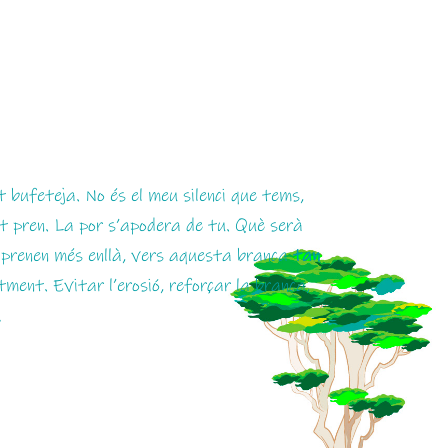
 bufeteja. No és el meu silenci que tems,
et pren. La por s’apodera de tu. Què serà
prenen més enllà, vers aquesta branca
tan
tment. Evitar l’erosió, reforçar la branca,
…