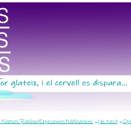
 Pàmies Rimbau
Exposicions
Publicacions
Un tast
Opi