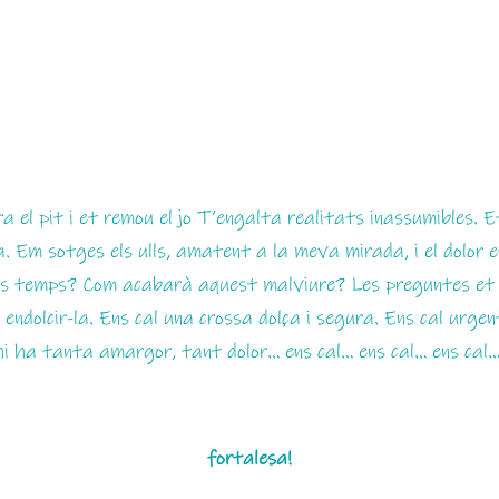
el pit i et remou el jo T’engalta realitats inassumibles. Et
a. Em sotges els ulls, amatent a la meva mirada, i el dolor 
rs temps? Com acabarà aquest malviure? Les preguntes et 
endolcir-la. Ens cal una crossa dolça i segura. Ens cal urgen
i ha tanta amargor, tant dolor… ens cal… ens cal… ens cal
fortalesa!