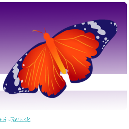
nió
Recitals