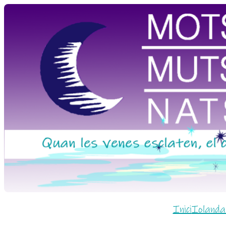
Vés
al
contingut
Inici
Iolanda