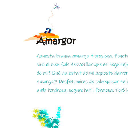
Amargor
Aquesta branca amarga t’erosiona. Penetra 
sinó el meu fals desvetllar que et neguitej
de mi? Què ha estat de mi aquests darre
amarga!!! Desfet, mires de sobreposar-te i 
amb tendresa, seguretat i fermesa. Però h
.