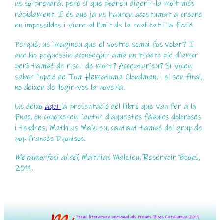
us sorprendrà, però sí que podreu digerir-la molt més
ràpidament. I és que ja us haureu acostumat a creure
en impossibles i viure al límit de la realitat i la ficció.
Perquè, us imagineu que el vostre somni fos volar? I
que ho poguessiu aconseguir amb un tracte ple d’amor
però també de risc i de mort? Acceptaríeu? Si voleu
saber l’opció de Tom Hematoma Cloudman, i el seu final,
no deixeu de llegir-vos la novel·la.
Us deixo
aquí
la presentació del llibre que van fer a la
Fnac, on coneixereu l’autor d’aquestes fàbules doloroses
i tendres, Mathias Malzieu, cantant també del grup de
pop francès Dyonisos.
Metamorfosi al cel
, Mathias Malzieu, Reservoir Books,
2011.