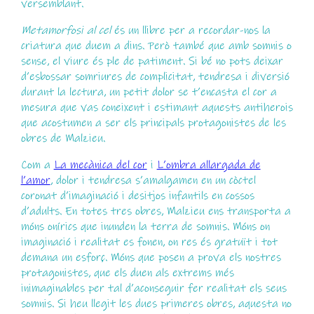
versemblant.
Metamorfosi al cel
és un llibre per a recordar-nos la
criatura que duem a dins. Però també que amb somnis o
sense, el viure és ple de patiment. Si bé no pots deixar
d’esbossar somriures de complicitat, tendresa i diversió
durant la lectura, un petit dolor se t’encasta el cor a
mesura que vas coneixent i estimant aquests antiherois
que acostumen a ser els principals protagonistes de les
obres de Malzieu.
Com a
La mecànica del cor
i
L’ombra allargada de
l’amor
, dolor i tendresa s’amalgamen en un còctel
coronat d’imaginació i desitjos infantils en cossos
d’adults. En totes tres obres, Malzieu ens transporta a
móns onírics que inunden la terra de somnis. Móns on
imaginació i realitat es fonen, on res és gratuït i tot
demana un esforç. Móns que posen a prova els nostres
protagonistes, que els duen als extrems més
inimaginables per tal d’aconseguir fer realitat els seus
somnis. Si heu llegit les dues primeres obres, aquesta no