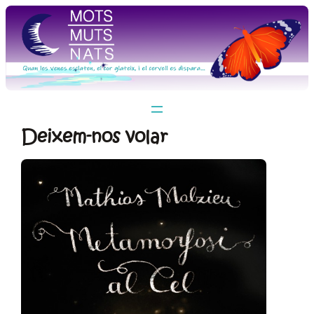
Vés
al
contingut
Deixem-nos volar