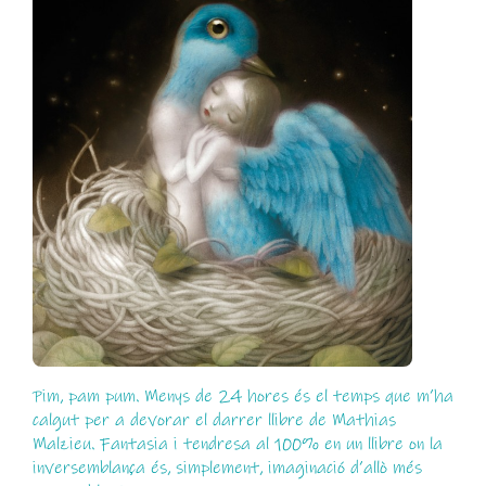
Pim, pam pum. Menys de 24 hores és el temps que m’ha
calgut per a devorar el darrer llibre de Mathias
Malzieu. Fantasia i tendresa al 100% en un llibre on la
inversemblança és, simplement, imaginació d’allò més