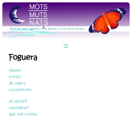
Vés
al
contingut
Foguera
plouen
estels
de colors
esventrats
al cervell
encendrat
que em crema