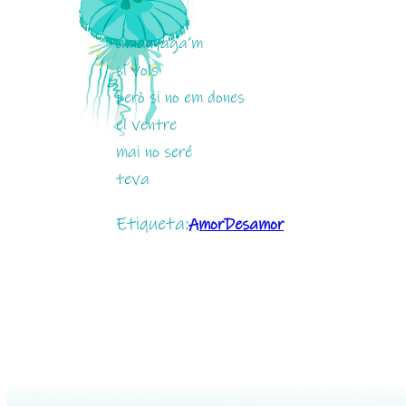
amanyaga’m
si vols
però si no em dones
el ventre
mai no seré
teva
Etiqueta:
AmorDesamor