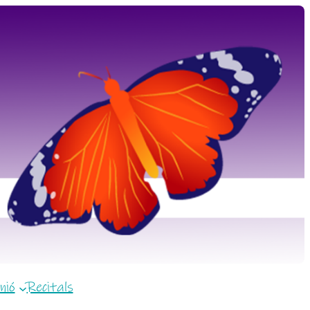
nió
Recitals