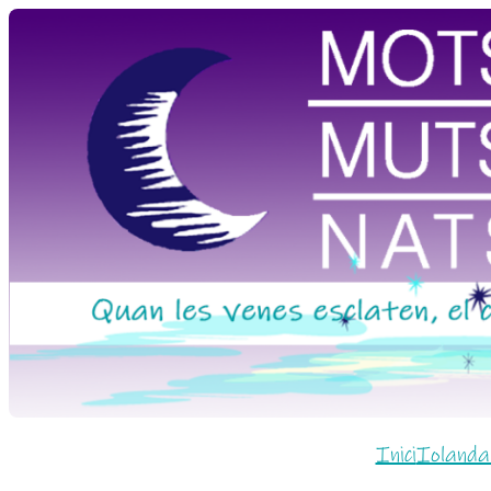
Vés
al
contingut
Inici
Iolanda