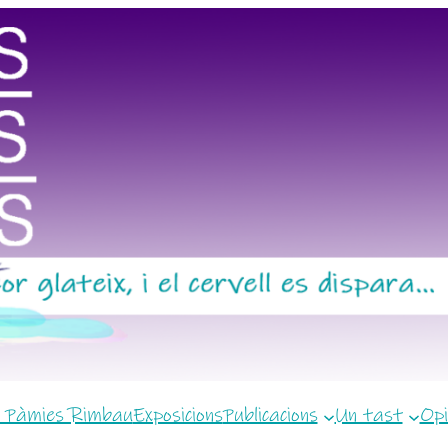
 Pàmies Rimbau
Exposicions
Publicacions
Un tast
Opi