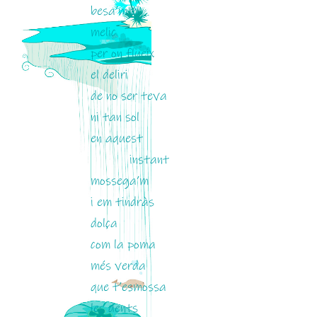
besa’m el
melic
per on flueix
el deliri
de no ser teva
ni tan sol
en aquest
instant
mossega’m
i em tindràs
dolça
com la poma
més verda
que t’esmossa
les dents