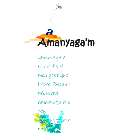
Amanyaga’m
amanyaga’m
no oblidis el
meu gest que
l’hora foscant
m’esvera
amanyaga’m el
peu
amanyaga’m el
nas