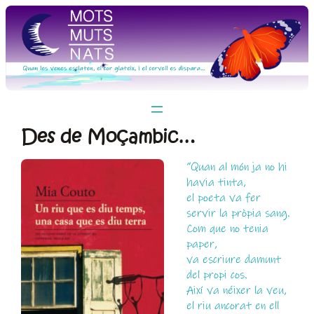
Vés
al
contingut
Des de Moçambic…
“Quan al món ja no hi
havia tinta,
el poeta va fer
servir la pròpia sang.
Com que no tenia
paper,
va escriure damunt
del propi cos.
Així va néixer la veu,
el riu ancorat en ell